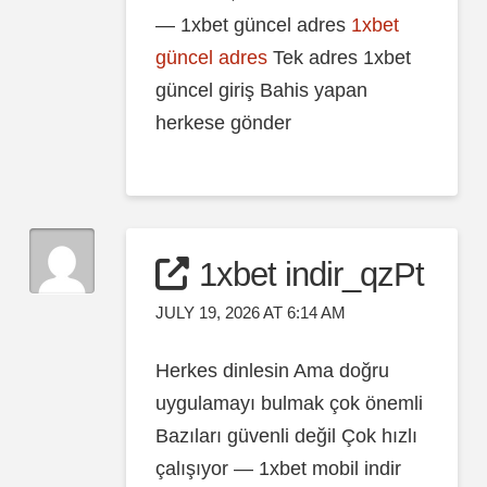
— 1xbet güncel adres
1xbet
güncel adres
Tek adres 1xbet
güncel giriş Bahis yapan
herkese gönder
1xbet indir_qzPt
JULY 19, 2026 AT 6:14 AM
Herkes dinlesin Ama doğru
uygulamayı bulmak çok önemli
Bazıları güvenli değil Çok hızlı
çalışıyor — 1xbet mobil indir