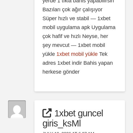
yerde 1 tıkla bahis yapabilirsin
Bazıları çok ağır çalışıyor
Süper hızlı ve stabil — 1xbet
mobil uygulama apk Uygulama
çok hafif ve hızlı Neyse, her
şey mevcut — 1xbet mobil
yükle
1xbet mobil yükle
Tek
adres 1xbet indir Bahis yapan
herkese gönder
1xbet guncel
giris_ksMl