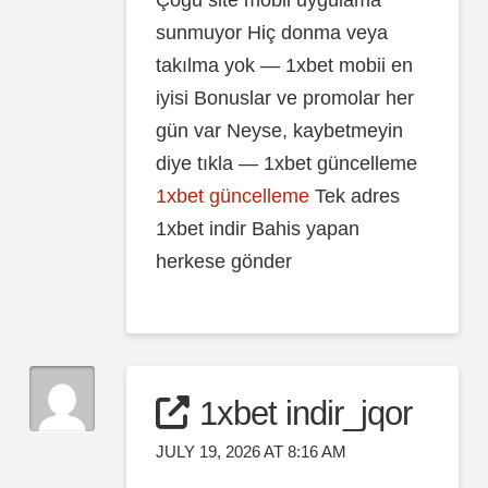
sunmuyor Hiç donma veya
takılma yok — 1xbet mobii en
iyisi Bonuslar ve promolar her
gün var Neyse, kaybetmeyin
diye tıkla — 1xbet güncelleme
1xbet güncelleme
Tek adres
1xbet indir Bahis yapan
herkese gönder
1xbet indir_jqor
JULY 19, 2026 AT 8:16 AM