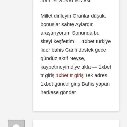
JULY 19, 2026 AT 6:27 AM
Millet dinleyin Oranlar düşük,
bonuslar sahte Aylardır
araştırıyorum Sonunda bu
siteyi keşfettim — 1xbet türkiye
lider bahis Canlı destek gece
gündüz aktif Neyse,
kaybetmeyin diye tıkla — 1xbet
tr giriş
1xbet tr giriş
Tek adres
1xbet güncel giriş Bahis yapan
herkese gönder