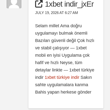
1xbet indir_jxEr
JULY 19, 2026 AT 6:27 AM
Selam millet Ama doğru
uygulamayı bulmak önemli
Bazıları güvenli değil Çok hızlı
ve stabil çalışıyor — 1xbet
mobii en iyisi Uygulama çok
hafif ve hızlı Neyse, tüm
detaylar linkte — 1xbet türkiye
indir
1xbet türkiye indir
Sakın
sahte uygulamalara kanma
Bahis yapan herkese gönder