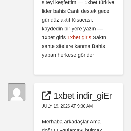
siteyi keşfettim — 1xbet türkiye
lider bahis Canlı destek gece
gündüz aktif Kısacası,
kaydedin bir yere yazın —
1xbet giris
1xbet giris
Sakın
sahte sitelere kanma Bahis
yapan herkese gönder
1xbet indir_giEr
JULY 19, 2026 AT 9:38 AM
Merhaba arkadaşlar Ama
doğru uygulamayı bulmak